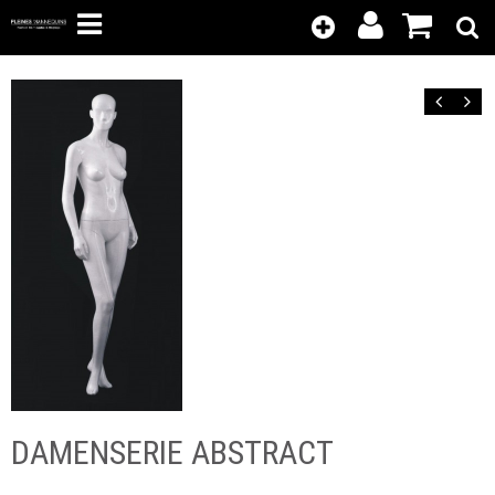
Kunden-
Position
Login
anzeigen
Zurück
Vor
DAMENSERIE ABSTRACT