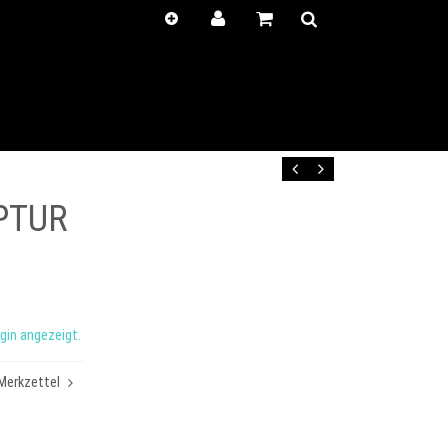
Kunden-
Positionen
Login
anzeigen
Zurück
Vor
PTUR
gin angezeigt.
Merkzettel