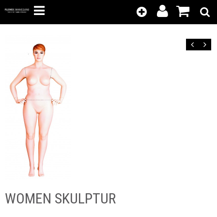
Kunden-
Position
Login
anzeigen
Zurück
Vor
WOMEN SKULPTUR