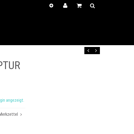
Kunden-
Positionen
Login
anzeigen
Zurück
Vor
PTUR
gin angezeigt.
Merkzettel