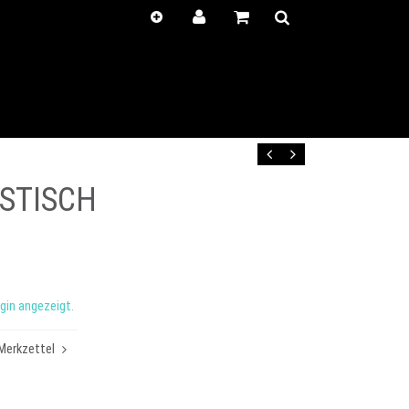
Kunden-
Positionen
Login
anzeigen
Zurück
Vor
STISCH
gin angezeigt.
Merkzettel