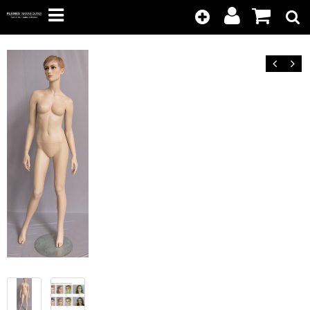
Kunden-
Position
Login
anzeigen
Zurück
Vor