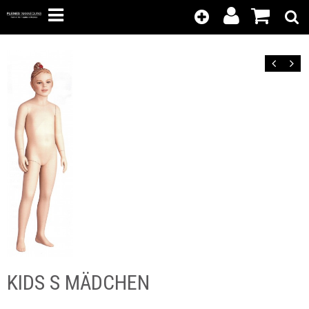
Kunden-
Position
Login
anzeigen
Zurück
Vor
KIDS S MÄDCHEN