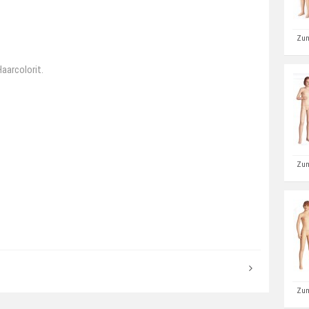
Zum
aarcolorit.
Zum
Zum