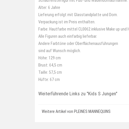
Schaufensterfigur mit Fuß- und Wadendornaufnahme.
Alter: 6 Jahre
Lieferung erfolgt mit Glasstandplatte und Dorn.
Verpackung ist im Preis enthalten.
Farbe: Hautfarbe mittel CL0062 inklusive Make up und H
Alle Figuren auch einfarbig lieferbar.
Andere Farbtöne oder Oberflächenausführungen
sind auf Wunsch möglich.
Höhe: 129 cm
Brust: 64,5 cm
Taille: 57,5 cm
Hüfte: 67 cm
Weiterführende Links zu
"Kids S Jungen"
Weitere Artikel von PLEINES MANNEQUINS