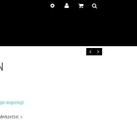
Kunden-
Positionen
Login
anzeigen
Zurück
Vor
N
gin angezeigt.
Merkzettel