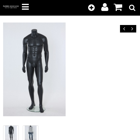
Kunden-
Position
Login
anzeigen
Zurück
Vor