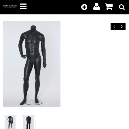
Kunden-
Position
Login
anzeigen
Zurück
Vor