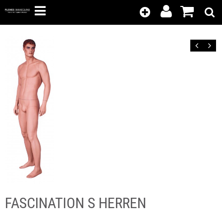
Kunden-
Position
Login
anzeigen
Zurück
Vor
FASCINATION S HERREN