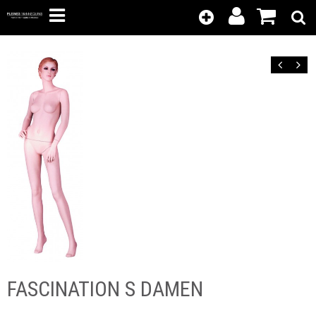
Kunden-
Position
Login
anzeigen
Zurück
Vor
FASCINATION S DAMEN