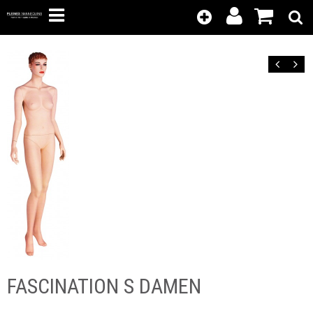
Kunden-
Position
Login
anzeigen
Zurück
Vor
FASCINATION S DAMEN