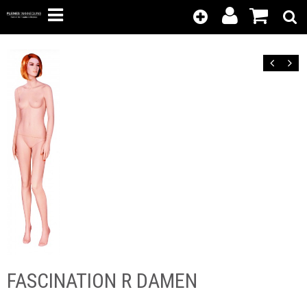
Kunden-
Position
Login
anzeigen
Zurück
Vor
FASCINATION R DAMEN