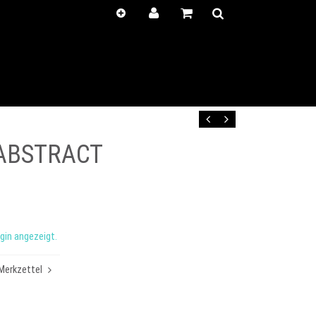
Kunden-
Positionen
Login
anzeigen
Zurück
Vor
ABSTRACT
gin angezeigt.
Merkzettel